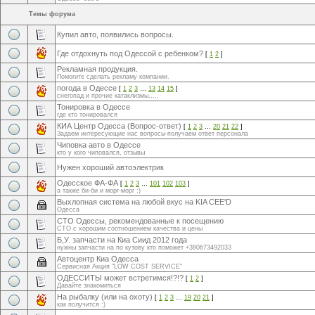
Темы форума
Купил авто, появились вопросы.
Где отдохнуть под Одессой с ребенком?
[
1
2
]
Рекламная продукция.
Помогите сделать рекламу компании.
погода в Одессе
[
1
2
3
…
13
14
15
]
снегопад и прочие катаклизмы.....
Тонировка в Одессе
где кто тонировался
КИА Центр Одесса (Вопрос-ответ)
[
1
2
3
…
20
21
22
]
Задаем интересующие нас вопросы-получаем ответ персонала
Чиповка авто в Одессе
кто у кого чиповался, отзывы
Нужен хороший автоэлектрик
Одесское ФА-ФА
[
1
2
3
…
101
102
103
]
а также би-би и морг-морг :)
Выхлопная система на любой вкус на KIA CEE'D
Одесса
СТО Одессы, рекомендованные к посещению
СТО с хорошим соотношением качества и цены
Б,У. запчасти на Киа Сиид 2012 года
нужны запчасти на по кузову кто поможет +380673492033
Автоцентр Киа Одесса
Сервисная Акция "LOW COST SERVICE"
ОДЕССИТЫ может встретимся!?!?
[
1
2
]
Давайте знакомиться
На рыбалку (или на охоту)
[
1
2
3
…
19
20
21
]
как получится :)