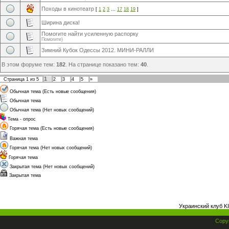
Походы в кинотеатр
[
1
2
3
…
17
18
19
]
Ширина диска!
Помогите найти усиленную распорку
Помогите)
Зимний Кубок Одессы 2012. МИНИ-РАЛЛИ
В этом форуме тем:
182
. На странице показано тем:
40
.
1
Страница
1
из
5
2
3
4
5
»
Обычная тема (Есть новые сообщения)
Обычная тема
Обычная тема (Нет новых сообщений)
Тема - опрос
Горячая тема (Есть новые сообщения)
Важная тема
Горячая тема (Нет новых сообщений)
Горячая тема
Закрытая тема (Нет новых сообщений)
Закрытая тема
Украинский клуб K
Copyr