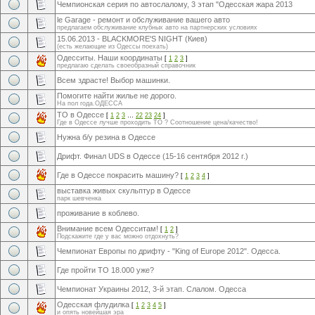
Чемпионская серия по автослалому, 3 этап "Одесская жара 2013
le Garage - ремонт и обслуживание вашего авто
предлагаем обслуживание клубных авто на партнерских условиях
15.06.2013 - BLACKMORE'S NIGHT (Киев)
(есть желающие из Одессы поехать)
Одесситы. Наши координаты
[
1
2
3
]
предлагаю сделать своеобразный справочник
Всем здрасте! Выбор машинки.
Помогите найти жилье не дорого.
На пол года.ОДЕССА
TO в Одессе
[
1
2
3
…
22
23
24
]
Где в Одессе лучше проходить ТО ? Соотношение цена/качество!
Нужна б/у резина в Одессе
Дрифт. Финал UDS в Одессе (15-16 сентября 2012 г.)
Где в Одессе покрасить машину?
[
1
2
3
4
]
выставка живых скульптур в Одессе
парк шевченка
проживание в коблево.
Внимание всем Одесситам!
[
1
2
]
Подскажите где у вас можно отдохнуть?
Чемпионат Европы по дрифту - "King of Europe 2012". Одесса.
Где пройти ТО 18.000 уже?
Чемпионат Украины 2012, 3-й этап. Слалом. Одесса
Одесская флудилка
[
1
2
3
4
5
]
и опять новейшая эра