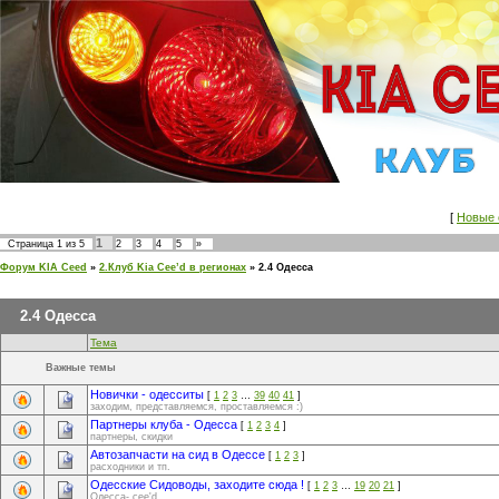
[
Новые 
1
Страница
1
из
5
2
3
4
5
»
Форум KIA Ceed
»
2.Клуб Kia Cee’d в регионах
»
2.4 Одесса
2.4 Одесса
Тема
Важные темы
Новички - одесситы
[
1
2
3
…
39
40
41
]
заходим, представляемся, проставляемся :)
Партнеры клуба - Одесса
[
1
2
3
4
]
партнеры, скидки
Автозапчасти на сид в Одессе
[
1
2
3
]
расходники и тп.
Одесские Сидоводы, заходите сюда !
[
1
2
3
…
19
20
21
]
Одесса- cee'd