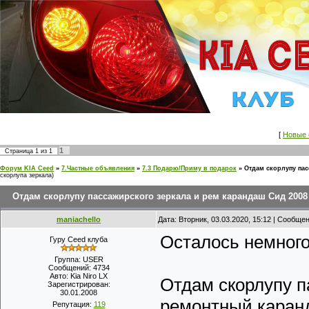
[
Новые 
1
Страница
1
из
1
Форум KIA Ceed
»
7.Частные объявления
»
7.3 Подарю/Приму в подарок
»
Отдам скорлупу пас
скорлупа зеркала)
Отдам скорлупу пассажирского зеркала и рем карандаш Сид 2008
maniachello
Дата: Вторник, 03.03.2020, 15:12 | Сообще
Осталось немного
Гуру Ceed клуба
Группа: USER
Сообщений:
4734
Авто:
Kia Niro LX
Отдам скорлупу п
Зарегистрирован:
30.01.2008
ремонтный каран
Репутация:
119