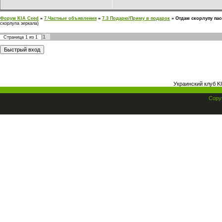
Форум KIA Ceed
»
7.Частные объявления
»
7.3 Подарю/Приму в подарок
»
Отдам скорлупу пас
скорлупа зеркала)
1
Страница
1
из
1
Украинский клуб K
Copyr