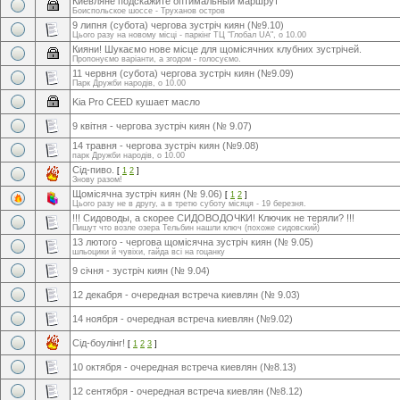
Киевляне подскажите оптимальный маршрут
Боиспольское шоссе - Труханов остров
9 липня (субота) чергова зустріч киян (№9.10)
Цього разу на новому місці - паркінг ТЦ "Глобал UA", о 10.00
Кияни! Шукаємо нове місце для щомісячних клубних зустрічей.
Пропонуємо варіанти, а згодом - голосуємо.
11 червня (субота) чергова зустріч киян (№9.09)
Парк Дружби народів, о 10.00
Kia Pro CEED кушает масло
9 квітня - чергова зустріч киян (№ 9.07)
14 травня - чергова зустріч киян (№9.08)
парк Дружби народів, о 10.00
Сід-пиво.
[
1
2
]
Знову разом!
Щомісячна зустріч киян (№ 9.06)
[
1
2
]
Цього разу не в другу, а в третю суботу місяця - 19 березня.
!!! Сидоводы, а скорее СИДОВОДОЧКИ! Ключик не теряли? !!!
Пишут что возле озера Тельбин нашли ключ (похоже сидовский)
13 лютого - чергова щомісячна зустріч киян (№ 9.05)
шльоцики й чувіхи, гайда всі на гоцанку
9 січня - зустріч киян (№ 9.04)
12 декабря - очередная встреча киевлян (№ 9.03)
14 ноября - очередная встреча киевлян (№9.02)
Сід-боулінг!
[
1
2
3
]
10 октября - очередная встреча киевлян (№8.13)
12 сентября - очередная встреча киевлян (№8.12)