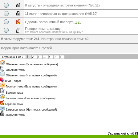
8 августа - очередная встреча киевлян (№8.11)
11 июля - очередная встреча киевлян (№8.10)
Сделать заграничный паспорт
[
1
2
]
Поперечины на крышу.
Кто может одолжить поперечины на крышу?
В этом форуме тем:
241
. На странице показано тем:
40
.
Форум просматривают:
1
гостей
1
Страница
1
из
7
2
3
…
6
7
»
Обычная тема (Есть новые сообщения)
Обычная тема
Обычная тема (Нет новых сообщений)
Тема - опрос
Горячая тема (Есть новые сообщения)
Важная тема
Горячая тема (Нет новых сообщений)
Горячая тема
Закрытая тема (Нет новых сообщений)
Закрытая тема
Украинский клуб K