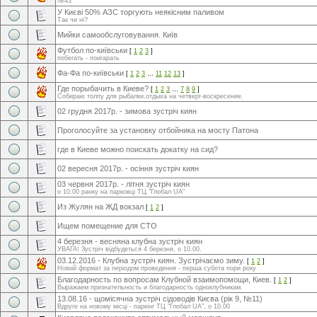
№43
У Києві 50% АЗС торгують неякісним паливом
Так чи ні?
Мийки самообслуговування. Київ
Футбол по-київськи
[
1
2
3
]
побегать - поигарать
Фа-Фа по-київськи
[
1
2
3
…
11
12
13
]
Где порыбачить в Киеве?
[
1
2
3
…
7
8
9
]
Собираю толпу для рыбалки,отдыха на четверг-воскресение.
02 грудня 2017р. - зимова зустріч киян
Проголосуйте за установку отбойника на мосту Патона
где в Киеве можно поискать докатку на сид?
02 вересня 2017р. - осіння зустріч киян
03 червня 2017р. - літня зустріч киян
о 10.00 ранку на парковці ТЦ "Глобал UA"
Из Жулян на ЖД вокзал
[
1
2
]
Ищем помещение для СТО
4 березня - весняна клубна зустріч киян
УВАГА! Зустріч відбудеться 4 березня, о 10.00.
03.12.2016 - Клубна зустріч киян. Зустрічаємо зиму.
[
1
2
]
Новий формат за періодом проведення - перша субота пори року
Благодарность по вопросам Клубной взаимопомощи, Киев.
[
1
2
]
Выражаем признательность и благодарность одноклубникам.
13.08.16 - щомісячна зустріч сідоводів Києва (рік 9, №11)
Вдруге на новому місці - паркінг ТЦ "Глобал UA", о 10.00