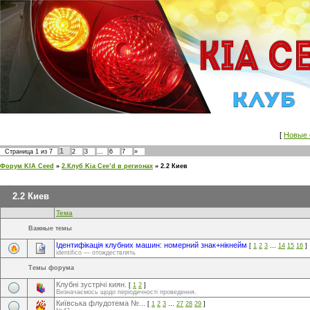
[
Новые 
1
Страница
1
из
7
2
3
…
6
7
»
Форум KIA Ceed
»
2.Клуб Kia Cee’d в регионах
»
2.2 Киев
2.2 Киев
Тема
Важные темы
Ідентифікація клубних машин: номерний знак+нікнейм
[
1
2
3
…
14
15
16
]
identifico — отождествлять
Темы форума
Клубні зустрічі киян.
[
1
2
]
Визначаємось щодо періодичності проведення.
Київська флудотема №...
[
1
2
3
…
27
28
29
]