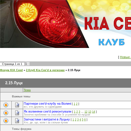
[
Новые 
1
Страница
1
из
1
Форум KIA Ceed
»
2.Клуб Kia Cee’d в регионах
»
2.15 Луцк
2.15 Луцк
Тема
Важные темы
Партнери cee'd-клубу на Волині
[
1
2
]
всі, хто дружить із сідоводами
Як волиняни cee'd ремонтували
[
1
2
3
…
12
13
14
]
Технічні проблеми та способи їх усунення по-луцьки
Запчастини і витратні в Луцьку
[
1
2
3
4
5
6
]
Хто, де, що, коли і за скільки купив
Темы форума