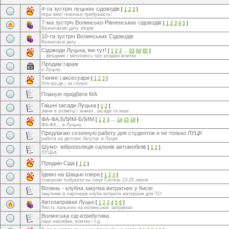
4-та зустріч луцьких сідоводів
[
1
2
3
]
пора вже! новенькі прибувають!
7-ма зустріч Волинсько-Рівненських сідоводів
[
1
2
3
4
5
]
Визначаємо дату зборів
10-та зустріч Волинських Сідоводів
Визначаєм дату
Сідоводи Луцька, ми тут!
[
1
2
3
…
63
64
65
]
...флудимо і звітуємось про роздані візитки
Продам гараж
в Луцьку
Тюнінг і аксесуари
[
1
2
3
]
Хто-шо,де,і за скількі
Планую придбати КІА
Гаішні засади Луцька
[
1
2
]
зміни в розмітці і знаках, засади та інше
ФА-ФА,БЛИМ-БЛИМ
[
1
2
3
…
14
15
16
]
ФА-ФА... в Луцьку
Предлагаю сезонную работу для студентов и не только ЛУЦК
работа на детских батутах в Луцке
Шумо- віброізоляція салонів автомобілів
[
1
2
]
ЛУЦЬК
Продаю Сіда
[
1
2
]
Їдемо на Шацькі озера
[
1
2
3
]
плануємо побувати на озері Світязь 23-25 липня
Волинь - клубна закупка витратних у Києві
закупимо в партнерів клуба витратні матеріали для ТО
Автозаправки Луцьк
[
1
2
3
4
5
6
]
Якість пального на волинських заправках
Волинська сід-атрибутика
наші наклейки, візитки і т.д.