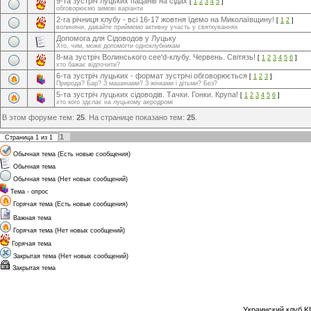
9-та зустріч луцьких пацанів на сідах
[
1
2
3
4
5
]
обговорюємо зимові варіанти
2-га річниця клубу - всі 16-17 жовтня їдемо на Миколаївщину!
[
1
2
]
волиняни, давайте приймемо активну участь у святкуваннях
Допомога для Сідоводов у Луцьку
Хто, чим, може допомогти одноклубникам
8-ма зустріч Волинського cee'd-клубу. Червень. Світязь!
[
1
2
3
4
5
6
]
хто бажає відпочити?
6-та зустріч луцьких - формат зустрічі обговорюється
[
1
2
3
]
Природа? Бар? З машинами? З жінками і дітьми? Без?
5-та зустріч луцьких сідоводів. Тачки. Гонки. Крупа!
[
1
2
3
4
5
6
]
хто кого здєлає на луцькому аеродромі
В этом форуме тем:
25
. На странице показано тем:
25
.
1
Страница
1
из
1
Обычная тема (Есть новые сообщения)
Обычная тема
Обычная тема (Нет новых сообщений)
Тема - опрос
Горячая тема (Есть новые сообщения)
Важная тема
Горячая тема (Нет новых сообщений)
Горячая тема
Закрытая тема (Нет новых сообщений)
Закрытая тема
Украинский клуб K