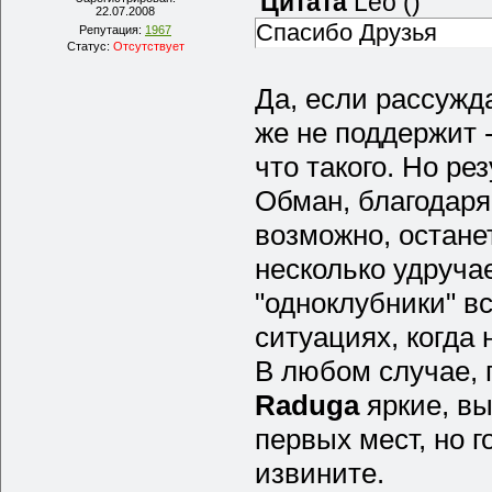
Цитата
Leo
(
)
22.07.2008
Спасибо Друзья
Репутация:
1967
Статус:
Отсутствует
Да, если рассужд
же не поддержит -
что такого. Но р
Обман, благодаря
возможно, остане
несколько удручае
"одноклубники" в
ситуациях, когда
В любом случае, 
Raduga
яркие, в
первых мест, но г
извините.