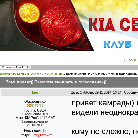
[
Новые 
1
Страница
1
из
1
Форум KIA Ceed
»
5.Беседка
»
5.2 Общение
»
Всем привет)) Помогите выиграть в голосовании)
Всем привет)) Помогите выиграть в голосовании))
Leo
Дата: Суббота, 29.11.2014, 13:14 | Сообще
привет камрады) 
Общающийся
видели неоднокра
Группа: USER
Сообщений:
109
Авто:
KIA ProCee'd 2.0 AT
Зарегистрирован:
28.10.2008
кому не сложно, 
Репутация:
17
Статус:
Отсутствует