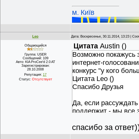
м. Київ
Leo
Дата: Воскресенье, 30.11.2014, 13:23 | С
Цитата
Austin
(
)
Общающийся
Возможно покажусь з
Группа: USER
Сообщений:
109
интернет-голосовани
Авто:
KIA ProCee'd 2.0 AT
Зарегистрирован:
конкурс "у кого бол
28.10.2008
Репутация:
17
Цитата Leo ()
Статус:
Отсутствует
Спасибо Друзья
Да, если рассуждать
поддержит - мы все з
результат этой помо
спасибо за ответ)
кто-то из более тал
призёров. Это нескол