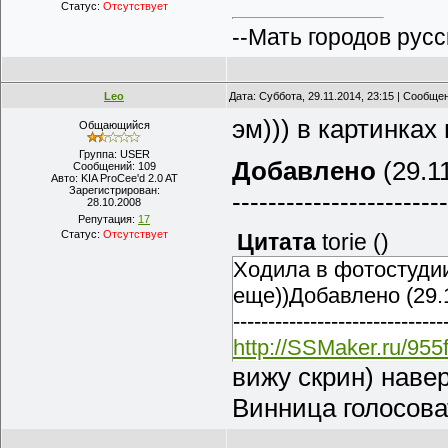
Статус:
Отсутствует
--Мать городов русс
Leo
Дата: Суббота, 29.11.2014, 23:15 | Сообще
эм))) в картинках
Общающийся
Группа: USER
Добавлено
(29.11
Сообщений:
109
Авто:
KIA ProCee'd 2.0 AT
Зарегистрирован:
------------------------
28.10.2008
Репутация:
17
Статус:
Отсутствует
Цитата
torie
(
)
Ходила в фотостудии
еще))Добавлено (29.1
------------------------------
http://SSMaker.ru/955
вижу скрин) наве
Винница голосова