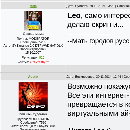
torie
Дата: Суббота, 29.11.2014, 23:20 | Сообще
Leo
, само интере
делаю скрин и...
Одесса-мама
Группа: MODERATOR
--Мать городов русс
Сообщений:
5205
Авто:
SY Korando 2.0 DTF AWD 6AT DLX
Зарегистрирован:
15.10.2007
Репутация:
920
Статус:
Отсутствует
Austin
Дата: Воскресенье, 30.11.2014, 12:44 | С
Возможно покажус
Все эти интернет-
превращается в к
виртуальными ай-
вольный художник
Группа: MODERATOR
Сообщений:
7520
Авто:
сee'd 2,0 MT Abyss Blue
Зарегистрирован: