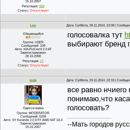
15.10.2007
Репутация:
920
Статус:
Отсутствует
Leo
Дата: Суббота, 29.11.2014, 22:08 | Сообще
голосовалка тут
h
Общающийся
выбирают бренд г
Группа: USER
Сообщений:
109
Авто:
KIA ProCee'd 2.0 AT
Зарегистрирован:
28.10.2008
Репутация:
17
Статус:
Отсутствует
torie
Дата: Суббота, 29.11.2014, 22:19 | Сообще
все равно нчиего
понимаю,что касае
голосовать?
Одесса-мама
Группа: MODERATOR
Сообщений:
5205
Авто:
SY Korando 2.0 DTF AWD 6AT DLX
--Мать городов русс
Зарегистрирован:
15.10.2007