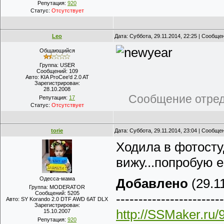
Репутация:
920
Статус:
Отсутствует
Leo
Дата: Суббота, 29.11.2014, 22:25 | Сообще
Общающийся
Группа: USER
Сообщений:
109
Авто:
KIA ProCee'd 2.0 AT
Зарегистрирован:
28.10.2008
Сообщение отре
Репутация:
17
Статус:
Отсутствует
torie
Дата: Суббота, 29.11.2014, 23:04 | Сообще
Ходила в фотосту
вижу...попробую 
Одесса-мама
Добавлено
(29.11
Группа: MODERATOR
Сообщений:
5205
------------------------
Авто:
SY Korando 2.0 DTF AWD 6AT DLX
Зарегистрирован:
http://SSMaker.ru/
15.10.2007
Репутация:
920