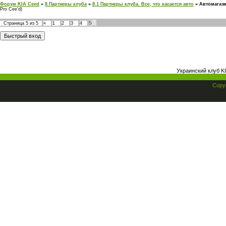
Форум KIA Ceed
»
8.Партнеры клуба
»
8.1 Партнеры клуба. Все, что касается авто
»
Автомагази
Pro Cee'd)
5
Страница
5
из
5
«
1
2
3
4
Украинский клуб K
Copyr