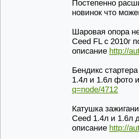
Постепенно расши
новинок что може
Шаровая опора не
Ceed FL с 2010г п
описание
http://a
Бендикс стартера
1.4л и 1.6л фото
q=node/4712
Катушка зажигани
Ceed 1.4л и 1.6л 
описание
http://a