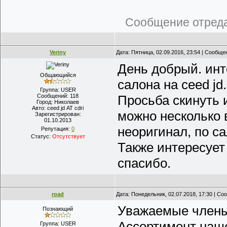
Сообщение отред
Veriny
Дата: Пятница, 02.09.2016, 23:54 | Сообщ
День добрый. ин
Общающийся
салона на ceed jd.
Группа: USER
Сообщений:
118
Просьба скинуть 
Город:
Николаев
Авто:
ceed jd АТ cdri
можно несколько 
Зарегистрирован:
01.10.2013
неоригинал, по с
Репутация:
0
Статус:
Отсутствует
Также интересует
спасибо.
road
Дата: Понедельник, 02.07.2018, 17:30 | С
Уважаемые члены 
Познающий
Ассортимент наше
Группа: USER