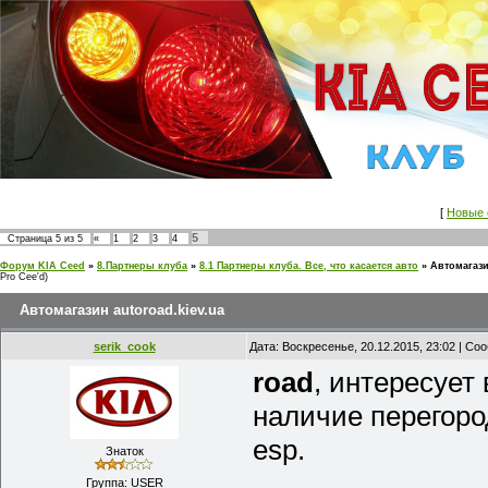
[
Новые 
5
Страница
5
из
5
«
1
2
3
4
Форум KIA Ceed
»
8.Партнеры клуба
»
8.1 Партнеры клуба. Все, что касается авто
»
Автомагази
Pro Cee'd)
Автомагазин autoroad.kiev.ua
serik_cook
Дата: Воскресенье, 20.12.2015, 23:02 | С
road
, интересует
наличие перегоро
esp.
Знаток
Группа: USER