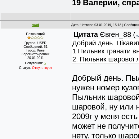
19 Валерий, спра
road
Дата: Четверг, 03.01.2019, 15:18 | Сообще
Цитата
Євген_88
(
Познающий
Добрий день. Цікавит
Группа: USER
Сообщений:
51
1.Пильник гранати вн
Город:
Киев
Зарегистрирован:
2. Пильник шарової л
20.01.2011
Репутация:
5
Статус:
Отсутствует
Добрый день. Пыл
нужен номер кузов
Пыльник шаровой 
шаровой, ну или н
2009г у меня есть
может не получитс
нету. только шар