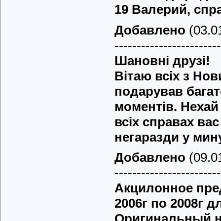
19 Валерий, спра
Добавлено
(03.01
------------------------
Шановні друзі!
Вітаю всіх з Но
подарував багат
моментів. Нехай 
всіх справах ва
негаразди у мин
Добавлено
(09.01
------------------------
Акцилонное пре
2006г по 2008г 
Оригинальный н