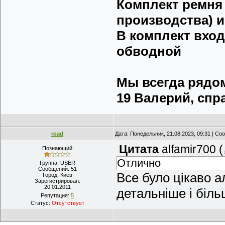
Комплект ремня 
производства) и
В комплект вход
обводной
Мы всегда рядом 
19 Валерий, спра
road
Дата: Понедельник, 21.08.2023, 09:31 | С
Цитата
alfamir700
(
Познающий
Отлично
Группа: USER
Сообщений:
51
Все було цікаво а
Город:
Киев
Зарегистрирован:
20.01.2011
детальніше і біль
Репутация:
5
Статус:
Отсутствует