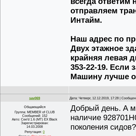
всегда ответим 
отправляем тра
Интайм.
Наш адрес по пре
Двух этажное зд
крайняя левая д
353-22-19. Если
Машину лучше о
sav069
Дата: Четверг, 12.12.2019, 17:28 | Сообще
Добрый день. А м
Общающийся
Группа: MEMBER of CLUB
наличие 928701H
Сообщений:
152
Авто:
Cee'd 1.6 (MT) EX Black
Зарегистрирован:
поколения сидов
14.03.2008
Репутация:
0