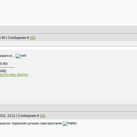
16:40 | Сообщение #
193
ывается...
5:40)
------------
66В)
atch?v=4l1v-EgQIyI
2011, 13:11 | Сообщение #
194
зошитах червоною ручкою самі креслили