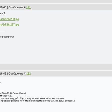
, 16:45 | Сообщение #
191
ным?
ics/1/526/233.jpg
ics/1/526/237.jpg
ые расстрелы
, 16:46 | Сообщение #
192
n SlovaKIA) Саша (Киев)
м счастье.
 прятать некуда!.. Шучу я шучу, на самом деле мест полно...
ь правила форума, то у меня нет времени отвечать на ваши вопросы!