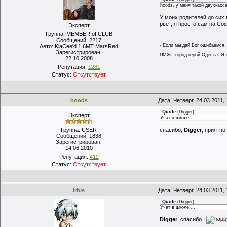
hoods, у меня такой двухкасс
У моих родителей до сих 
рвет, я просто сам на Со
Эксперт
Группа: MEMBER of CLUB
Сообщений:
2217
- Если мы дай Бог ошибаемся,
Авто:
KiaCee'd 1.6MT MarsRed
Зарегистрирован:
ПМЖ - город-герой Одесса. Я 
22.10.2008
Репутация:
1281
Статус:
Отсутствует
hoods
Дата: Четверг, 24.03.2011
Quote
(
Digger
)
Эксперт
Учат в школе....
Группа: USER
спасибо,
Digger
, приятн
Сообщений:
1838
Зарегистрирован:
14.06.2010
Репутация:
412
Статус:
Отсутствует
Irbis
Дата: Четверг, 24.03.2011
Quote
(
Digger
)
Учат в школе....
Digger
, спасибо !