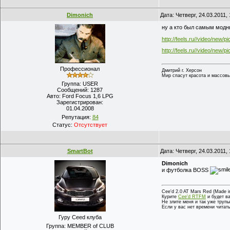
Dimonich
Дата: Четверг, 24.03.2011
ну а кто был самым мод
http://feels.ru//video/new/p
http://feels.ru//video/new/p
Профессионал
Дмитрий г. Херсон
Мир спасут красота и массов
Группа: USER
Сообщений:
1287
Авто:
Ford Focus 1,6 LPG
Зарегистрирован:
01.04.2008
Репутация:
84
Статус:
Отсутствует
SmartBot
Дата: Четверг, 24.03.2011
Dimonich
и футболка BOSS
Cee'd 2.0 AT Mars Red (Made i
Курите
Cee'd RTFM
и будет ва
Не злите меня и так уже трупы
Если у вас нет времени читат
Гуру Ceed клуба
Группа: MEMBER of CLUB