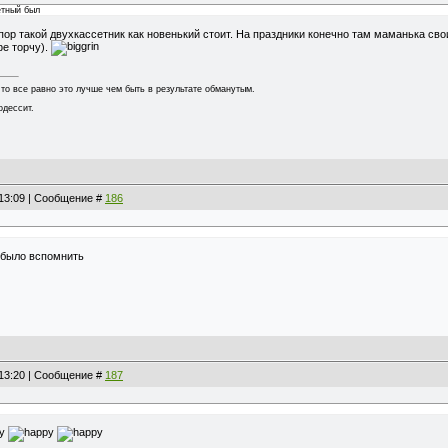
етный был
пор такой двухкассетник как новенький стоит. На праздники конечно там маманька св
фе торчу).
 то все равно это лучше чем быть в результате обманутым.
одессит.
, 13:09 | Сообщение #
186
о было вспомнить
, 13:20 | Сообщение #
187