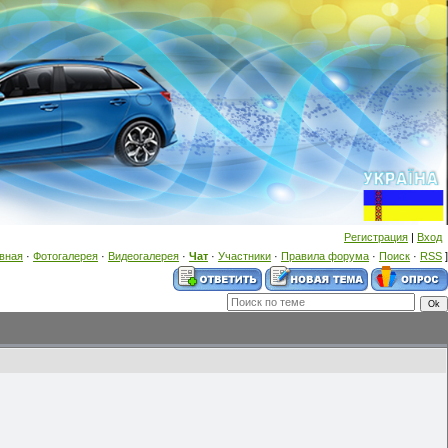
Регистрация
|
Вход
вная
·
Фотогалерея
·
Видеогалерея
·
Чат
·
Участники
·
Правила форума
·
Поиск
·
RSS
]