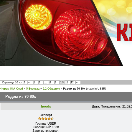
10
Страница
10
из
12
«
1
2
…
8
9
11
12
»
Форум KIA Ceed
»
5.Беседка
»
5.2 Общение
»
Родом из 70-80х
(made in USSR)
Родом из 70-80х
hoods
Дата: Понедельник, 21.02.
Эксперт
Группа: USER
Сообщений:
1838
Зарегистрирован: