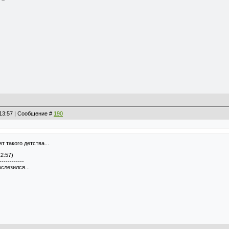
, 13:57 | Сообщение #
190
т такого детства...
12:57)
------------
ослезился...