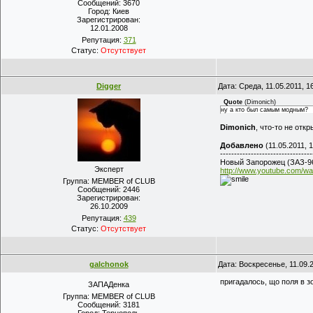
Сообщений:
3670
Город:
Киев
Зарегистрирован:
12.01.2008
Репутация:
371
Статус:
Отсутствует
Digger
Дата: Среда, 11.05.2011, 
Quote
(
Dimonich
)
ну а кто был самым модным?
Dimonich
, что-то не откр
Добавлено
(11.05.2011, 1
---------------------------------
Новый Запорожец (ЗАЗ-9
Эксперт
http://www.youtube.com/w
Группа: MEMBER of CLUB
Сообщений:
2446
Зарегистрирован:
26.10.2009
Репутация:
439
Статус:
Отсутствует
galchonok
Дата: Воскресенье, 11.09.
пригадалось, що поля в 
ЗАПАДенка
Группа: MEMBER of CLUB
Сообщений:
3181