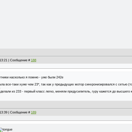
, 13:21 | Сообщение #
188
етники насколько я помню - уже были 242е
ыла все-таки хуже чем 23*, так как у предыдущих мотор синхронизировался с сетью (то
в
делали из 233 - первый класс легко, меняли предусилитель, гуру кажется до высшего 
, 13:39 | Сообщение #
189