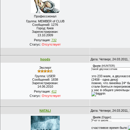
Профессионал
Группа: MEMBER of CLUB
Сообщений:
1276
Город:
Киев
Зарегистрирован:
13.10.2009
Репутация:
732
Статус:
Отсутствует
hoods
Дата: Четверг, 24.03.2011
Quote
(
HUNTER
)
Эксперт
такой двухкассетник
Группа: USER
это 233 маяк, а двухкасс
Сообщений:
1838
(240й - одна дека)
Зарегистрирован:
помню, что линейка 24* б
14.06.2010
стали бояться перегрево
у нас в общаге уменльцы 
Репутация:
412
Статус:
Отсутствует
NATALI
Дата: Четверг, 24.03.2011
Quote
(
Digger
)
Учат в школе....
счастливое время было