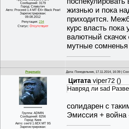
поспекулировать 
Сообщений:
3179
Город:
Славутич
жизнью и пока на
Авто:
Proceed 1.4 MT EX+ Black Pearl
Зарегистрирован:
приходится. Межба
09.08.2012
Репутация:
234
курс власть пока 
Статус:
Отсутствует
валютный скачок 
мутные сомнень
Pragmatic
Дата: Понедельник, 17.11.2014, 16:39 | С
Цитата
viper72
(
)
Навряд ли sad Разве 
солидарен с таки
****************
Эмиссия + война 
Группа: ADMIN
Сообщений:
8256
Город:
Киев
Авто:
cee'd 1.6EX MT 9S
Зарегистрирован: