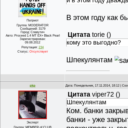
и в этом году дважды
В этом году как бы
Патриот
Группа: MODERATOR
Сообщений:
3179
Город:
Славутич
Цитата
torie
(
)
Авто:
Proceed 1.4 MT EX+ Black Pearl
Зарегистрирован:
кому это выгодно?
09.08.2012
Репутация:
234
Статус:
Отсутствует
Шпекулянтам
pkp
Дата: Понедельник, 17.11.2014, 18:12 | С
Цитата
viper72
(
)
Шпекулянтам
Ком. банки закры
банки - уже закры
Эксперт
Группа: MEMBER of CLUB