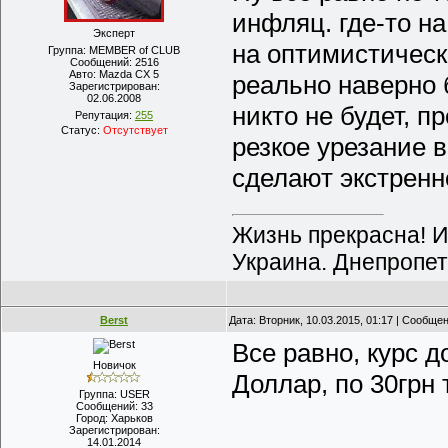
инфляц. где-то н
Эксперт
на оптимистическ
Группа: MEMBER of CLUB
Сообщений:
2516
Авто:
Mazda CX 5
реально наверно 
Зарегистрирован:
02.06.2008
никто не будет, 
Репутация:
255
Статус:
Отсутствует
резкое урезание в
сделают экстренн
Жизнь прекрасна! И
Украина. Днепропет
Berst
Дата: Вторник, 10.03.2015, 01:17 | Сообще
Все равно, курс д
Новичок
Доллар, по 30грн т
Группа: USER
Сообщений:
33
Город:
Харьков
Зарегистрирован:
14.01.2014