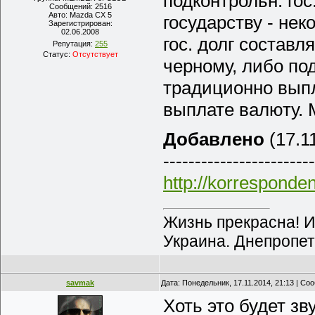
подконтрольн. гос
Сообщений:
2516
Авто:
Mazda CX 5
государству - нек
Зарегистрирован:
02.06.2008
гос. долг составл
Репутация:
255
Статус:
Отсутствует
черному, либо по
традиционно выпл
выплате валюту. М
Добавлено
(17.11
------------------------
http://korresponden
Жизнь прекрасна! И
Украина. Днепропет
savmak
Дата: Понедельник, 17.11.2014, 21:13 | С
Хоть это будет зв