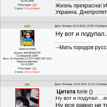
02.06.2008
Жизнь прекрасна! И
Репутация:
255
Статус:
Отсутствует
Украина. Днепропет
torie
Дата: Четверг, 18.12.2014, 19:39 | Сообще
Ну вот и подупал.
--Мать городов русс
Одесса-мама
Группа: MODERATOR
Сообщений:
5205
Авто:
SY Korando 2.0 DTF AWD 6AT DLX
Зарегистрирован:
15.10.2007
Репутация:
920
Статус:
Отсутствует
pkp
Дата: Пятница, 19.12.2014, 11:21 | Сообще
Цитата
torie
(
)
Ну вот и подупал....
Ну все равно не т