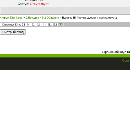
Статус:
Отсутствует
Форум KIA Ceed
»
5.Беседка
»
5.2 Общение
»
Валюта !!!
(Кто что думает и прогнозирует.)
33
Страница
33
из
33
«
1
2
…
31
32
Украинский клуб K
Copyr