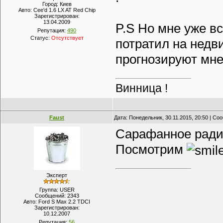
Город:
Киев
Авто:
Cee'd 1.6 LX AT Red Chip
Зарегистрирован:
13.04.2009
P.S Но мне уже вс
Репутация:
490
Статус:
Отсутствует
потратил на недви
прогнозируют мн
Винница !
Faust
Дата: Понедельник, 30.11.2015, 20:50 | С
Сарафанное радио
Посмотрим
Эксперт
Группа: USER
Сообщений:
2343
Авто:
Ford S Max 2.2 TDCI
Зарегистрирован:
10.12.2007
Репутация:
56