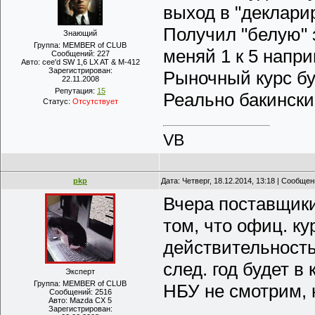
выход в "декларир
Получил "белую" з
Знающий
Группа: MEMBER of CLUB
меняй 1 к 5 напри
Сообщений:
227
Авто:
cee'd SW 1,6 LX AT & M-412
Зарегистрирован:
Рыночный курс бу
22.11.2008
Репутация:
15
Реально бакинский
Статус:
Отсутствует
VB
pkp
Дата: Четверг, 18.12.2014, 13:18 | Сообще
Вчера поставщики
том, что офиц. ку
действительность
след. год будет в
Эксперт
Группа: MEMBER of CLUB
НБУ не смотрим, 
Сообщений:
2516
Авто:
Mazda CX 5
Зарегистрирован: