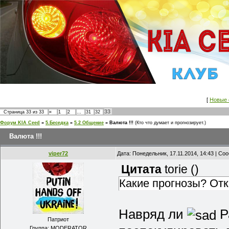
[
Новые 
33
Страница
33
из
33
«
1
2
…
31
32
Форум KIA Ceed
»
5.Беседка
»
5.2 Общение
»
Валюта !!!
(Кто что думает и прогнозирует.)
Валюта !!!
viper72
Дата: Понедельник, 17.11.2014, 14:43 | С
Цитата
torie
(
)
Какие прогнозы? Отк
Навряд ли
Р
Патриот
Группа: MODERATOR