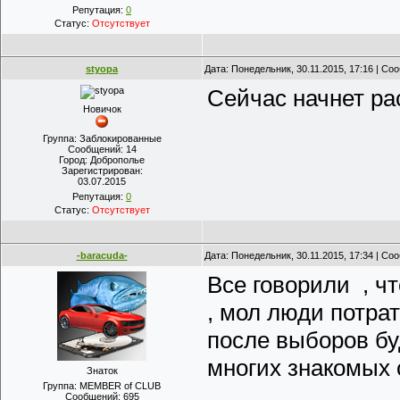
Репутация:
0
Статус:
Отсутствует
styopa
Дата: Понедельник, 30.11.2015, 17:16 | С
Сейчас начнет ра
Новичок
Группа: Заблокированные
Сообщений:
14
Город:
Доброполье
Зарегистрирован:
03.07.2015
Репутация:
0
Статус:
Отсутствует
-baracuda-
Дата: Понедельник, 30.11.2015, 17:34 | С
Все говорили , чт
, мол люди потра
после выборов бу
многих знакомых с
Знаток
Группа: MEMBER of CLUB
.
Сообщений:
695