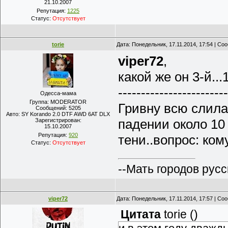
21.10.2007
Репутация:
1225
Статус:
Отсутствует
torie
Дата: Понедельник, 17.11.2014, 17:54 | С
viper72
,
какой же он 3-й..
------------------------
Одесса-мама
Группа: MODERATOR
Гривну всю слила
Сообщений:
5205
Авто:
SY Korando 2.0 DTF AWD 6AT DLX
падении около 10
Зарегистрирован:
15.10.2007
Репутация:
920
тени..вопрос: ком
Статус:
Отсутствует
--Мать городов русс
viper72
Дата: Понедельник, 17.11.2014, 17:57 | С
Цитата
torie
(
)