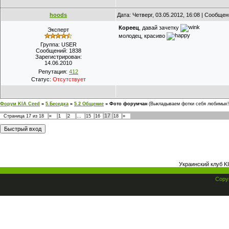
hoods
Дата: Четверг, 03.05.2012, 16:08 | Сообще
Кореец
, давай зачетку
Эксперт
молодец, красиво
Группа: USER
Сообщений:
1838
Зарегистрирован:
14.06.2010
Репутация:
412
Статус:
Отсутствует
Форум KIA Ceed
»
5.Беседка
»
5.2 Общение
»
Фото форумчан
(Выкладываем фотки себя любимых!
17
Страница
17
из
18
«
1
2
…
15
16
18
»
Украинский клуб K
Copyr