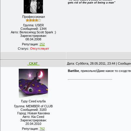
gets rid of the pain of being a man"
Профессионал
Группа: USER
Сообщений:
1344
Авто:
Велосипед Scott Spark :)
Зарегистрирован:
08.04.2008
Репутация:
252
Статус:
Отсутствует
_CKAT_
Дата: Суббота, 28.05.2011, 23:44 | Сообще
Bartlbe
, прикольно!Даже какое то сходств
Гуру Ceed клуба
Группа: MEMBER of CLUB
Сообщений:
3183
Город:
Новая Каховка
Авто:
Kia Ceed
Зарегистрирован:
20.04.2010
Репутация:
762