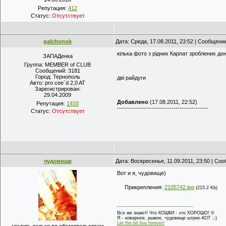
Репутация:
412
Статус:
Отсутствует
galchonok
Дата: Среда, 17.08.2011, 23:52 | Сообщени
кілька фото з рідних Карпат зроблених до
ЗАПАДенка
Группа: MEMBER of CLUB
Сообщений:
3181
Город:
Тернополь
дві райдуги
Авто:
pro cee`d 2,0 AT
Зарегистрирован:
29.04.2009
Добавлено
(17.08.2011, 22:52)
Репутация:
1433
---------------------------------------------
Статус:
Отсутствует
чудовище
Дата: Воскресенье, 11.09.2011, 23:50 | Со
Вот и я, чудовище)
Прикрепления:
2105742.jpg
(215.2 Kb)
Все же знают! Что КОШКИ - это ХОРОШО! ©
Я - коварное, рыжее, чудовище штрих-КОТ ;-)
Let the bit live forever!