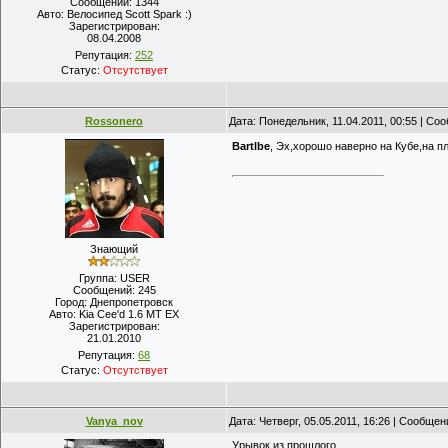
Сообщений:
1344
Авто:
Велосипед Scott Spark :)
Зарегистрирован:
08.04.2008
Репутация:
252
Статус:
Отсутствует
Rossonero
Дата: Понедельник, 11.04.2011, 00:55 | С
Bartlbe
, Эх,хорошо наверно на Кубе,на п
Знающий
Группа: USER
Сообщений:
245
Город:
Днепропетровск
Авто:
Kia Cee'd 1.6 MT EX
Зарегистрирован:
21.01.2010
Репутация:
68
Статус:
Отсутствует
Vanya_nov
Дата: Четверг, 05.05.2011, 16:26 | Сообще
Урывок из прошлого...........