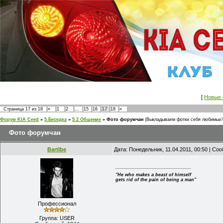
[
Новые 
17
Страница
17
из
18
«
1
2
…
15
16
18
»
Форум KIA Ceed
»
5.Беседка
»
5.2 Общение
»
Фото форумчан
(Выкладываем фотки себя любимых!
Фото форумчан
Bartlbe
Дата: Понедельник, 11.04.2011, 00:50 | С
"He who makes a beast of himself
gets rid of the pain of being a man"
Профессионал
Группа: USER