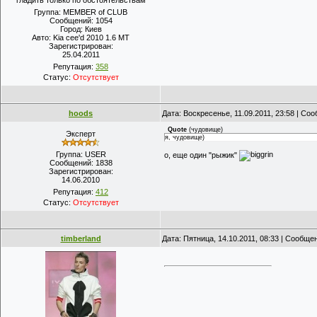
гладить только по обстоятельствам
Группа: MEMBER of CLUB
Сообщений:
1054
Город:
Киев
Авто:
Kia cee'd 2010 1.6 МТ
Зарегистрирован:
25.04.2011
Репутация:
358
Статус:
Отсутствует
hoods
Дата: Воскресенье, 11.09.2011, 23:58 | Со
Quote
(
чудовище
)
Эксперт
я, чудовище)
Группа: USER
о, еще один "рыжик"
Сообщений:
1838
Зарегистрирован:
14.06.2010
Репутация:
412
Статус:
Отсутствует
timberland
Дата: Пятница, 14.10.2011, 08:33 | Сообще