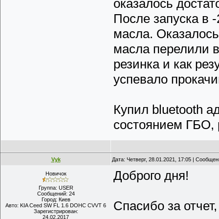
оказалось достат
После запуска в 
масла. Оказалось
масла перелили 
резинка и как рез
успевало прокачи
Купил bluetooth а
состоянием ГБО, 
Vyk
Дата: Четверг, 28.01.2021, 17:05 | Сообще
Доброго дня!
Новичок
Группа: USER
Сообщений:
24
Город:
Киев
Спасибо за отчет,
Авто:
KIA Ceed SW FL 1.6 DOHC CVVT 6
Зарегистрирован:
24.02.2017