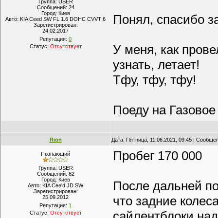
Группа: USER
Сообщений:
24
Город:
Киев
Понял, спасибо 
Авто:
KIA Ceed SW FL 1.6 DOHC CVVT 6
Зарегистрирован:
24.02.2017
Репутация:
0
У меня, как пров
Статус:
Отсутствует
узнать, летает!
Тфу, тфу, тфу!
Поеду на Газовое
Rion
Дата: Пятница, 11.06.2021, 09:45 | Сообще
Пробег 170 000
Познающий
Группа: USER
Сообщений:
82
Город:
Киев
После дальней по
Авто:
KIA Cee'd JD SW
Зарегистрирован:
что задние колес
25.09.2012
Репутация:
1
сайлентблоки над
Статус:
Отсутствует