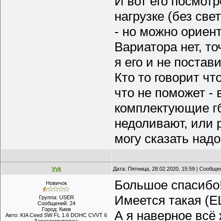
И вот его посмотр
нагрузке (без све
- но можно ориен
Вариатора нет, то
я его и не постав
Кто то говорит чт
что не поможет - 
комплектующие гб
недоливают, или р
могу сказать надо
Vyk
Дата: Пятница, 28.02.2020, 15:59 | Сообщ
Большое спасибо
Новичок
Имеется такая (EL
Группа: USER
Сообщений:
24
Город:
Киев
А я наверное всё
Авто:
KIA Ceed SW FL 1.6 DOHC CVVT 6