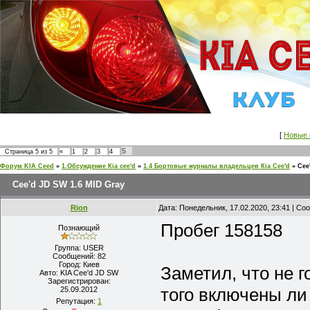
[
Новые 
5
Страница
5
из
5
«
1
2
3
4
Форум KIA Ceed
»
1.Обсуждение Кia cee'd
»
1.4 Бортовые журналы владельцев Кia Cee'd
»
Cee
Cee'd JD SW 1.6 MID Gray
Rion
Дата: Понедельник, 17.02.2020, 23:41 | С
Пробег 158158
Познающий
Группа: USER
Сообщений:
82
Город:
Киев
Заметил, что не г
Авто:
KIA Cee'd JD SW
Зарегистрирован:
того включены ли
25.09.2012
Репутация:
1