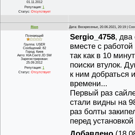
01.11.2012
Репутация:
1
Статус:
Отсутствует
Rion
Дата: Воскресенье, 20.06.2021, 20:19 | С
Sergio_4758
, два
Познающий
вместе с работой 
Группа: USER
Сообщений:
82
Город:
Киев
так как в 10 мин
Авто:
KIA Cee'd JD SW
Зарегистрирован:
поиски втулок. Д
25.09.2012
Репутация:
1
к ним добраться 
Статус:
Отсутствует
времени...
Первый раз сайле
стали видны на 98
раз болты закипел
перед установкой 
Добавлено
(18.08