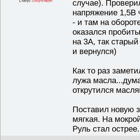
случае). Проверил
Статус:
Отсутствует
напряжение 1,5В 
- и там на оборот
оказался пробит
на 3А, так старый
и вернулся)
Как то раз замети
лужа масла...дума
открутился масля
Поставил новую зи
мягкая. На мокрой
Руль стал острее.