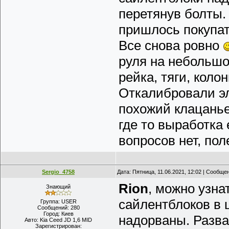
перетянув болты.
пришлось покупать
Все снова ровно
руля на небольшо
рейка, тяги, коло
Откалибровали эл
похожий клацанье
где то выработка 
вопросов нет, по
Sergio_4758
Дата: Пятница, 11.06.2021, 12:02 | Сообще
Rion
, можно узна
Знающий
сайлентблоков в 
Группа: USER
Сообщений:
280
Город:
Киев
надорваны. Разва
Авто:
Kia Ceed JD 1,6 MID
Зарегистрирован: