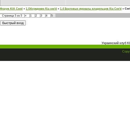
Форум KIA Ceed
»
1.Обсуждение Кia cee'd
»
1.4 Бортовые журналы владельцев Кia Cee'd
»
Cee
5
Страница
5
из
5
«
1
2
3
4
Украинский клуб K
Copyr