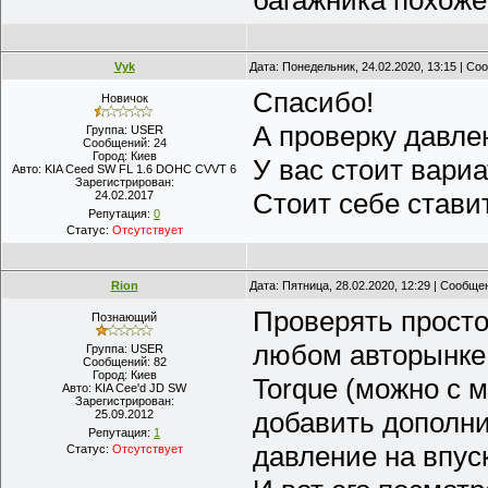
багажника похоже
Vyk
Дата: Понедельник, 24.02.2020, 13:15 | С
Спасибо!
Новичок
А проверку давле
Группа: USER
Сообщений:
24
Город:
Киев
У вас стоит вариа
Авто:
KIA Ceed SW FL 1.6 DOHC CVVT 6
Зарегистрирован:
Стоит себе стави
24.02.2017
Репутация:
0
Статус:
Отсутствует
Rion
Дата: Пятница, 28.02.2020, 12:29 | Сообщ
Проверять просто,
Познающий
любом авторынке,
Группа: USER
Сообщений:
82
Город:
Киев
Torque (можно с 
Авто:
KIA Cee'd JD SW
Зарегистрирован:
добавить дополн
25.09.2012
Репутация:
1
давление на впус
Статус:
Отсутствует