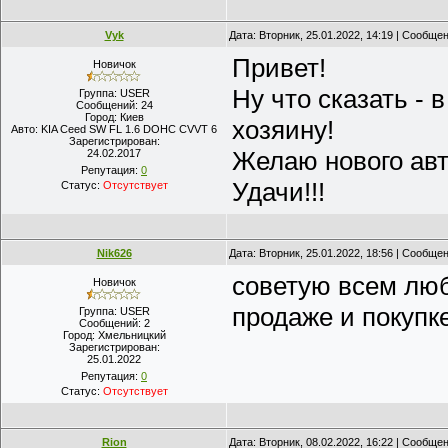
Vyk
Дата: Вторник, 25.01.2022, 14:19 | Сообще
Привет!
Новичок
Ну что сказать - 
Группа: USER
Сообщений:
24
Город:
Киев
хозяину!
Авто:
KIA Ceed SW FL 1.6 DOHC CVVT 6
Зарегистрирован:
Желаю нового ав
24.02.2017
Репутация:
0
Удачи!!!
Статус:
Отсутствует
Nik626
Дата: Вторник, 25.01.2022, 18:56 | Сообще
советую всем люб
Новичок
продаже и покуп
Группа: USER
Сообщений:
2
Город:
Хмельницкий
Зарегистрирован:
25.01.2022
Репутация:
0
Статус:
Отсутствует
Rion
Дата: Вторник, 08.02.2022, 16:22 | Сообще