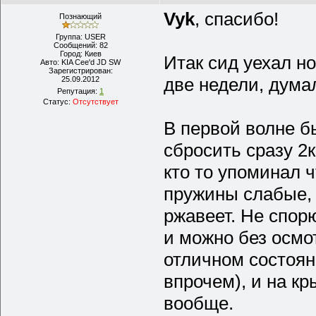
Vyk
, спасибо!
Познающий
Группа: USER
Сообщений:
82
Город:
Киев
Итак сид уехал н
Авто:
KIA Cee'd JD SW
Зарегистрирован:
две недели, дума
25.09.2012
Репутация:
1
Статус:
Отсутствует
В первой волне б
сбросить сразу 2к
кто то упоминал ч
пружины слабые, 
ржавеет. Не спорю
и можно без осмо
отличном состояни
впрочем), и на кр
вообще.