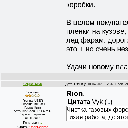
коробки.
В целом покупате
пленки на кузове
лед фарам, дорого
это + но очень н
Удачи новому влад
Sergio_4758
Дата: Пятница, 04.04.2025, 12:26 | Сообщ
Rion
,
Знающий
Цитата
Vyk
(
)
Группа: USER
Сообщений:
280
Город:
Киев
Чистка газовых форс
Авто:
Kia Ceed JD 1,6 MID
Зарегистрирован:
тихая работа, до эт
01.11.2012
Репутация:
1
Статус:
Отсутствует