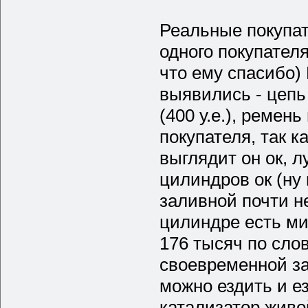
Реальные покупа
одного покупател
что ему спасибо) 
выявились - цепь
(400 у.е.), ремен
покупателя, так к
выглядит он ок, 
цилиндров ок (ну
заливной почти не
цилиндре есть ми
176 тысяч по сло
своевременной з
можно ездить и е
катализатор живо