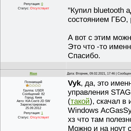
Репутация:
0
"Купил bluetooth 
Статус:
Отсутствует
состоянием ГБО, 
А вот с этим мож
Это что -то имен
Спасибо.
Rion
Дата: Вторник, 09.02.2021, 17:46 | Сообще
Vyk
, да, это име
Познающий
управления STAG-4
Группа: USER
Сообщений:
82
Город:
Киев
(
такой
), скачал 
Авто:
KIA Cee'd JD SW
Зарегистрирован:
Windows AcGasSyn
25.09.2012
Репутация:
1
хз что там полезн
Статус:
Отсутствует
Можно и на ноут 