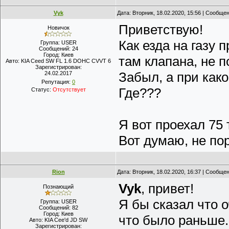
Vyk
Дата: Вторник, 18.02.2020, 15:56 | Сообще
Приветствую!
Новичок
Как езда на газу 
Группа: USER
Сообщений:
24
Город:
Киев
там клапана, не п
Авто:
KIA Ceed SW FL 1.6 DOHC CVVT 6
Зарегистрирован:
Забыл, а при как
24.02.2017
Репутация:
0
Где???
Статус:
Отсутствует
Я вот проехал 75 т
Вот думаю, не по
Rion
Дата: Вторник, 18.02.2020, 16:37 | Сообще
Vyk
, привет!
Познающий
Я бы сказал что 
Группа: USER
Сообщений:
82
Город:
Киев
что было раньше.
Авто:
KIA Cee'd JD SW
Зарегистрирован: