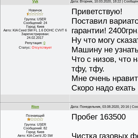
Vyk
Дата: Вторник, 10.03.2020, 18:22 | Сообще
Приветствую!
Новичок
Поставил вариатор
Группа: USER
Сообщений:
24
Город:
Киев
гарантии! 2400грн
Авто:
KIA Ceed SW FL 1.6 DOHC CVVT 6
Зарегистрирован:
Ну что могу сказа
24.02.2017
Репутация:
0
Машину не узнать
Статус:
Отсутствует
Что с низов, что 
тфу, тфу.
Мне очень нравит
Скоро надо ехать
Rion
Дата: Понедельник, 03.08.2020, 20:16 | С
Пробег 163500
Познающий
Группа: USER
Сообщений:
82
Город:
Киев
Чистка газовых фо
Авто:
KIA Cee'd JD SW